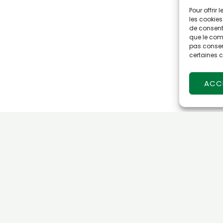
Pour offrir
les cookies
de consenti
que le comp
pas consent
certaines c
ACC
au barreau d’angers depuis décembre 2019, Me MPIGA, entr
t titulaire d’un Master de droit public et d’un Master II droit 