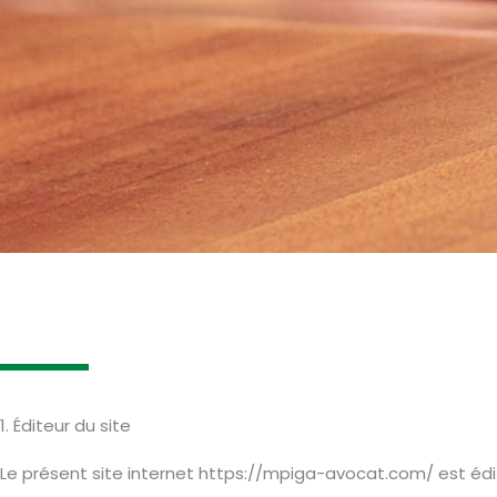
1. Éditeur du site
Le présent site internet https://mpiga-avocat.com/ est édit